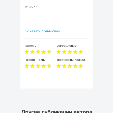
Спасибо!
От
Показать полностью
По
Ясность
Оформление
Яс
д
Практичность
Творческий подход
Пр
Другие публикации автора