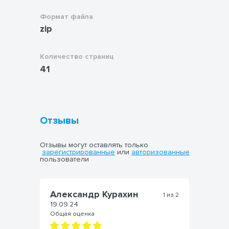
Формат файла
zip
Количество страниц
41
Отзывы
Отзывы могут оставлять только
зарегистрированные
или
авторизованные
пользователи
Александр Курахин
А
из 2
1 из 2
19.09.24
19
Общая оценка
Об