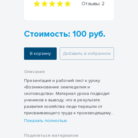
Отзывы:
2
Стоимость: 100 руб.
В корзину
Добавить в избранное
Описание
Презентация и рабочий лист к уроку
«Возникновение земледелия и
скотоводства​». Материал урока подводит
учеников к выводу, что в результате
развития хозяйства люди перешли от
присваивающего труда к производящему
— изготовлению продуктов, отсутствующих
Показать полностью
в природной среде; что изменения в
занятиях людей приводят к изменениям в
Поделиться материалом