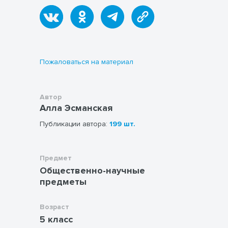
общественном устройстве. Материал
урока обращает внимание детей на то, что
освоение природы древнейшим
человеком сопровождалось появлением
всё новых и новых приспособлений для
труда, быта. Со временем собирательство
Пожаловаться на материал
и охота сменились земледелием и
скотоводством. Рабочий лист помогает
учащимся усвоить материал урока.
Автор
Алла Эсманская
Публикации автора:
199 шт.
Предмет
Общественно-научные
предметы
Возраст
5 класс