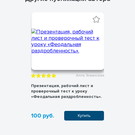
ла Эсманская
Алла Эсманская
лист к
Презентация, рабочий лист и
Презентац
искусства
проверочный тест к уроку
уроку "Бр
ий"
«Феодальная раздробленность».
раннее Ср
100 руб.
100 руб
пить
Купить