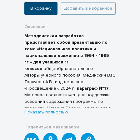
В корзину
Добавить в избранное
Описание
Методическая разработка
представляет собой презентацию по
теме «Национальная политика и
национальные движения в 1964 - 1985
гг.» для учащихся 11
классов
общеобразовательных
учреждений, подготовленную в
Авторы учебного пособия: Мединский В.Р.,
соответствии с учебной программой курса
Торкунов А.В.; издательство
«История России 1945 г. - начало XXI века».
«Просвещение», 2024 г.;
параграф №17
.
Материал предназначен для поддержки
освоения содержания программы по
предмету «История России» и включает в
Показать полностью
себя информационно-аналитический
материал, отражающий ключевые события
Поделиться материалом
и тенденции внешней политики
Советского Союза периода позднего
Разделы презентации охватывают: