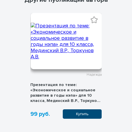
Надежда
Надежда
Презентация по теме:
Презентац
ьной
«Экономическое и социальное
«Образова
шние
развитие в годы нэпа» для 10
Националь
ень
класса, Мединский В.Р., Торкунов
гг.» для 1
А.В.
Торкунов 
99 руб.
99 руб.
пить
Купить