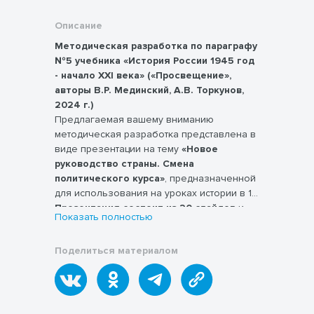
Описание
Методическая разработка по параграфу
№5 учебника «История России 1945 год
- начало XXI века» («Просвещение»,
авторы В.Р. Мединский, А.В. Торкунов,
2024 г.)
Предлагаемая вашему вниманию
методическая разработка представлена в
виде презентации на тему
«Новое
руководство страны. Смена
политического курса»
, предназначенной
для использования на уроках истории в 11-
х классах.
Презентация состоит из 20 слайдов
и
Показать полностью
направлена на формирование у учащихся
чёткого понимания ключевого периода в
Поделиться материалом
истории СССР, связанного с изменением
внутриполитического курса и началом
«оттепели».
Основные разделы включают:
- Смерть Иосифа Сталина и общественные