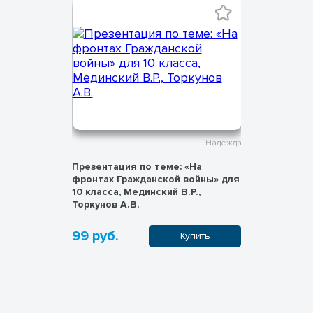
Надежда
Надежда
Презентация по теме: «На
Разговоры
тический
фронтах Гражданской войны» для
Презентац
. Переход
10 класса, Мединский В.Р.,
страна по
 Мединский
Торкунов А.В.
Героев От
99 руб.
99 руб.
пить
Купить