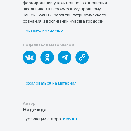
формировании уважительного отношения
школьников к героическому прошлому
нашей Родины, развитии патриотического
сознания и воспитании чувства гордости
за достижения соотечественников.
Показать полностью
Всего представлено
12 слайдов
,
некоторые из которых посвящены
Поделиться материалом
значимым событиям отечественной
истории, выдающимся героям и
символическим датам. Презентация
позволяет наглядно продемонстрировать
вклад россиян в историю государства и
Данная методическая разработка станет
мира, вдохновляя подрастающее
полезным инструментом для педагогов,
поколение на достойные поступки и
стремящихся прививать ученикам чувство
Пожаловаться на материал
служение Отечеству.
ответственности перед своей страной и
желание сохранить историческое
наследие поколений.
Автор
Надежда
Публикации автора:
666 шт.