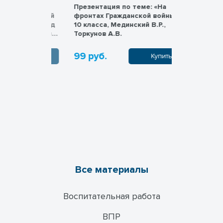
Презентация по теме: «На
Презентац
тический
фронтах Гражданской войны» для
«Гражданс
. Переход
10 класса, Мединский В.Р.,
основные 
 Мединский
Торкунов А.В.
класса, М
А.В.
99 руб.
99 руб.
пить
Купить
Все материалы
Воспитательная работа
ВПР