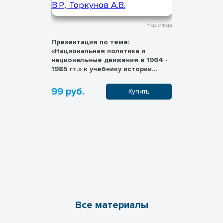
Надежда
Надежда
Презентация по теме:
Презентац
ьной
«Национальная политика и
«Экономи
шние
национальные движения в 1964 -
развитие 
ень
1985 гг.» к учебнику истории
класса, М
«История России. 1945 год -
А.В.
начало XXI века» для 11 класса,
99 руб.
99 руб.
пить
Купить
Мединский В.Р., Торкунов А.В.
Все материалы