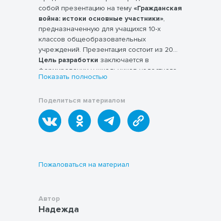
собой презентацию на тему
«Гражданская
война: истоки основные участники»
,
предназначенную для учащихся 10-х
классов общеобразовательных
учреждений. Презентация состоит из 20
информативных слайдов, охватывающих
Цель разработки
заключается в
ключевые моменты изучаемого периода
формировании у школьников целостного
Показать полностью
отечественной истории первой четверти
представления о причинах возникновения
XX века.
Гражданской войны, её этапах,
Поделиться материалом
многообразии участников конфликта и
политических установках сторон.
Структура презентации позволяет
последовательно изложить учебный
материал и сформировать у обучающихся
понимание исторического контекста
событий, что способствует развитию
Пожаловаться на материал
умения анализировать исторические
процессы, выявлять причины и
последствия ключевых исторических
Автор
явлений.
Надежда