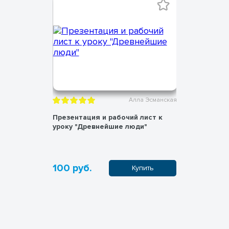
ла Эсманская
Алла Эсманская
ревнего
Презентация и рабочий лист к
Презентац
уроку "Древнейшие люди"
уроку "Жи
100 руб.
100 руб
пить
Купить