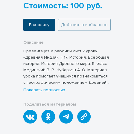
Стоимость: 100 руб.
В корзину
Добавить в избранное
Описание
Презентация и рабочий лист к уроку
«Древняя Индия». § 17. История. Всеобщая
история. История Древнего мира. 5 класс.
Мединский В. Р., Чубарьян А. О. Материал
урока помогает учащимся познакомиться
с географическим положением Древней
Индии, с растительным и животным миром,
Показать полностью
и основными занятиями ее жителей,
рассказывает об образовании
Поделиться материалом
государства в долине рек Инд и Ганг, об
особенностях устройства индийского
общества, варнах. Презентация и
рабочий лист в комплексе помогают
учащимся хорошо усвоить материал урока,