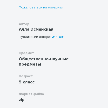
работать с документами, иллюстрациями и
Пожаловаться на материал
учит заполнять схемы.
Автор
Алла Эсманская
Публикации автора:
214 шт.
Предмет
Общественно-научные
предметы
Возраст
5 класс
Формат файла
zip