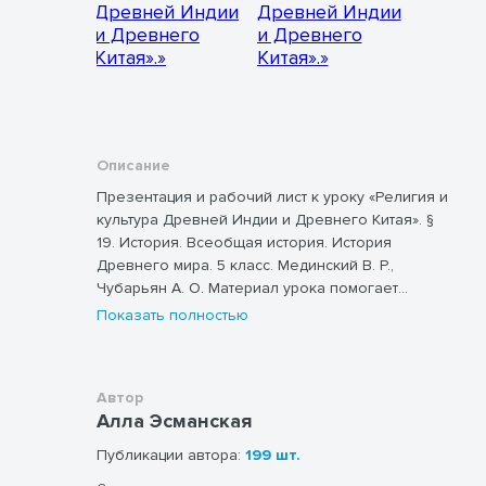
Описание
Презентация и рабочий лист к уроку «Религия и
культура Древней Индии и Древнего Китая​». §
19. История. Всеобщая история. История
Древнего мира. 5 класс. Мединский В. Р.,
Чубарьян А. О. Материал урока помогает
учащимся узнать о культуре и религии жителей
Показать полностью
Древней Индии и Древнего Китая, формирует
представления об особенностях индуизма и
буддизма, показывает значение взглядов
Автор
Конфуция, значение достижений
Алла Эсманская
древнекитайской культуры, в том числе
изобретений. Презентация и рабочий лист в
Публикации автора:
199 шт.
комплексе помогают учащимся хорошо усвоить