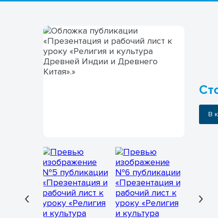
Сто
В
‹
›