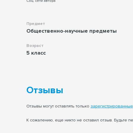
Соц. сети автора
материал урока, работать с документами и
иллюстрациями, картой.
Предмет
Общественно-научные предметы
Возраст
5 класс
Отзывы
Отзывы могут оставлять только
зарегистрированные
К сожалению, еще никто не оставил отзыв. Будьте п