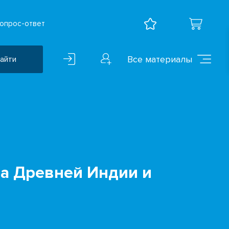
опрос-ответ
Все материалы
айти
Воспитательная работа
ВПР
Дошкольное образование
Естественно-научные
предметы
ра Древней Индии и
Иностранные языки
Искусство
Математика и информатика
Исследователская
деятельность