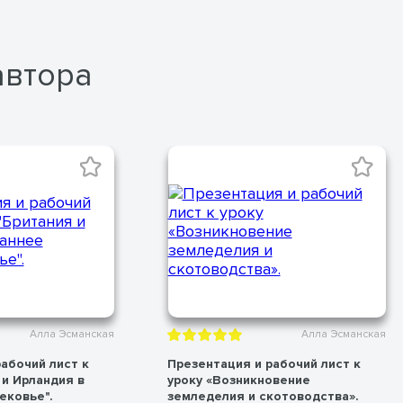
автора
Алла Эсманская
Алла Эсманская
абочий лист к
Презентация и рабочий лист к
 и Ирландия в
уроку «Возникновение
ковье".​
земледелия и скотоводства».