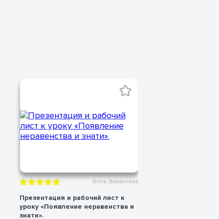
Алла Эсманская
Презентация и рабочий лист к
Введение в ис
уроку «Появление неравенства и
мира
знати».