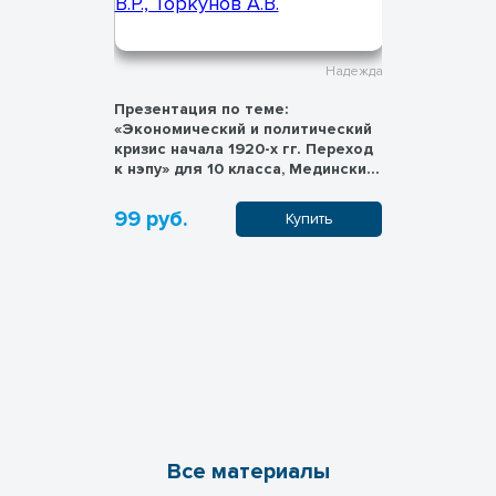
Надежда
Надежда
«Новое
Презентация по теме:
Презентац
мена
«Экономический и политический
фронтах Г
 учебнику
кризис начала 1920-х гг. Переход
10 класса,
ии. 1945
к нэпу» для 10 класса, Мединский
Торкунов 
ля 11
В.Р., Торкунов А.В.
 Торкунов
99 руб.
99 руб.
пить
Купить
Все материалы