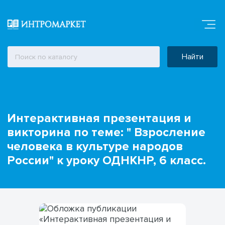
Найти
Интерактивная презентация и
викторина по теме: " Взросление
человека в культуре народов
России" к уроку ОДНКНР, 6 класс.