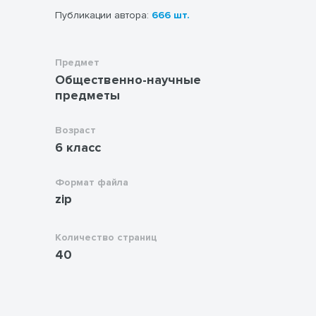
документ в формате Word для учителя.
Публикации автора:
666 шт.
Предмет
Общественно-научные
предметы
Возраст
6 класс
Формат файла
zip
Количество страниц
40