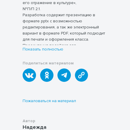
его отражение в культуре»,
№П/П 2.1.
Разработка содержит презентацию в
формате pptx с возможностью
редактирования, а так же электронный
вариант в формате PDF, который подходит
для печати и оформления класса.
Презентация подойдет для
Показать полностью
использования при подготовке к уроку, к
Презентация содержит 40 тематических
аналогичным темам в ходе урока,
слайдов, а так же слайды с 15-ю заданиями
Поделиться материалом
открытым урокам.
к викторине. Игра подготовлена по типу
"Кто хочет стать миллионером" с
вариантами ответов (имеются
юмористические варианты). Все настройки
в презентации уже выполнены.
Демонстрация викторины проста: нажатие
на сам вариант ответа и 2 кнопки действия
Пожаловаться на материал
("вернуться" и "далее"), следует
придерживаться только их. Викторина
добавлена в файл в конце тематической
Автор
презентации и подготовлен отдельный
Надежда