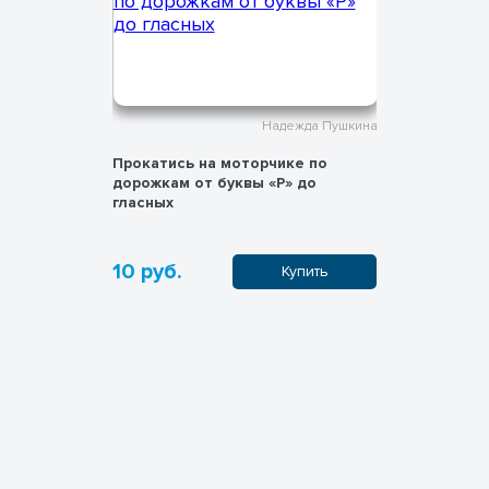
жда Пушкина
Надежда Пушкина
очкам
Прокатись на моторчике по
Въезжаем 
дорожкам от буквы «Р» до
гласные
гласных
10 руб.
10 руб.
пить
Купить