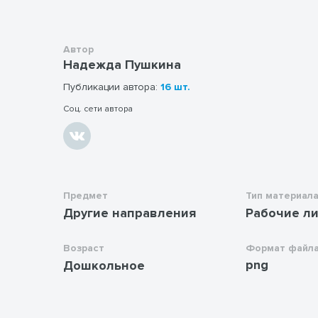
Автор
Надежда Пушкина
Публикации автора:
16 шт.
Соц. сети автора
Предмет
Тип материал
Другие направления
Рабочие л
Возраст
Формат файл
png
Дошкольное