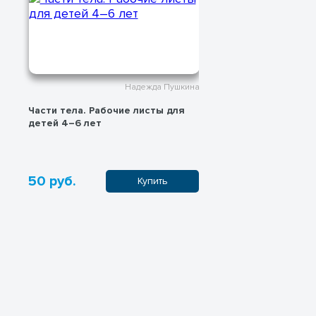
Надежда Пушкина
Части тела. Рабочие листы для
Раскраска-ант
детей 4–6 лет
50 руб.
0 руб.
Купить