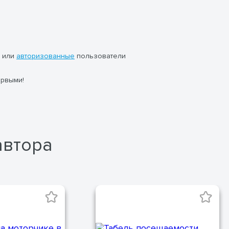
или
авторизованные
пользователи
ервыми!
автора