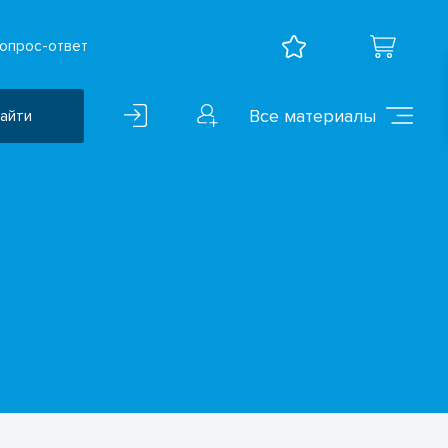
опрос-ответ
Все материалы
айти
Воспитательная работа
ВПР
Дошкольное образование
Естественно-научные
предметы
Иностранные языки
Искусство
Математика и информатика
Исследователская
деятельность