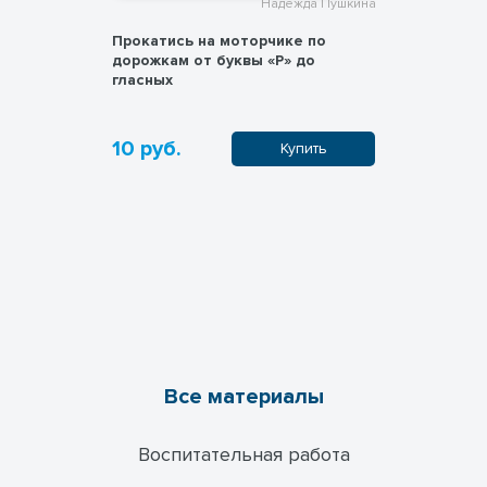
жда Пушкина
Надежда Пушкина
очкам
Прокатись на моторчике по
Табель п
дорожкам от буквы «Р» до
логопедич
гласных
10 руб.
10 руб.
пить
Купить
Все материалы
Воспитательная работа