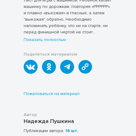
Лист для игры с машинкой. Ребёнок катает
машинку по дорожкам, повторяя «РРРРРР»
и плавно «въезжая» в гласные, а затем
"выезжая" обратно. Необходимо
напоминать ребёнку, что ни на старте, ни
перед финишной чертой не стоит
останавливаться.
Показать полностью
Поделиться материалом
Пожаловаться на материал
Автор
Надежда Пушкина
Публикации автора:
16 шт.