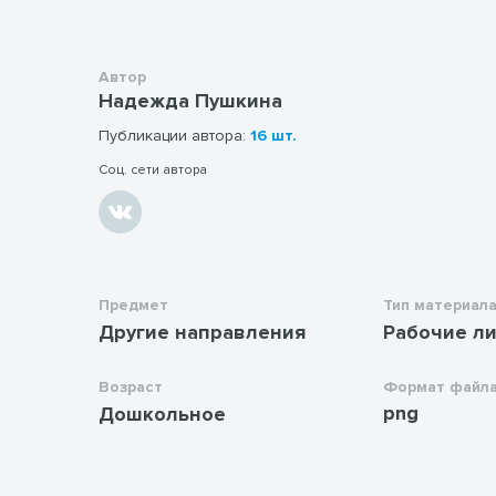
Автор
Надежда Пушкина
Публикации автора:
16 шт.
Соц. сети автора
Предмет
Тип материал
Другие направления
Рабочие л
Возраст
Формат файл
png
Дошкольное