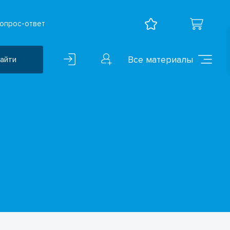
опрос-ответ
Все материалы
айти
Воспитательная работа
ВПР
Дошкольное образование
Естественно-научные
предметы
Иностранные языки
Искусство
Математика и информатика
Исследователская
деятельность