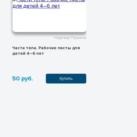
Надежда Пушкина
Части тела. Рабочие листы для
Раскраска-ант
детей 4–6 лет
50 руб.
0 руб.
Купить