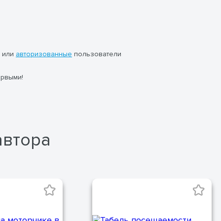
или
авторизованные
пользователи
ервыми!
автора