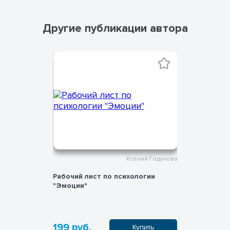
Другие публикации автора
ния Годунова
Ксения Годунова
огии
Рабочий лист по психологии
Рабочий л
лект"
"Эмоции"
"Буллинг"
199 руб.
199 руб
пить
Купить