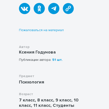
мероприятий в своем городе,
которые будет интересно посетить
сверстникам, которые помогут
"зарядиться"/вдохновиться (участник
ищет информацию, изучает
городские мероприятия, выбирает
Пожаловаться на материал
интересные и те, что могут быть
ресурсными - многоуровневая
польза))
Тело - один из ресурсов. Записать
Автор
то, что нравится в своем теле.
Ксения Годунова
Желания - мощная энергия и дают
ресурс для достижения, действия,
Публикации автора:
51 шт.
движения. Сформулировать свой
список желаний.
В жизни есть не только хорошие
Предмет
события и радостные эмоции. Это
Психология
может расстраивать, отнимать силы.
Задание - найти 5 плюсов/выгод в
неприятном событии/ситуации.
Возраст
У всех есть страхи, сомнения,
7 класс, 8 класс, 9 класс, 10
моменты неуверенности. Если они
класс, 11 класс, Студенты
есть, значит они выполняют какую-то