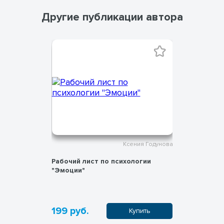
и СПО
Другие публикации автора
ния Годунова
Ксения Годунова
огии
Рабочий лист по психологии
Рабочий л
лект"
"Эмоции"
"Буллинг"
199 руб.
199 руб
пить
Купить