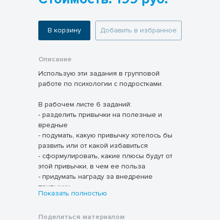
В корзину
Добавить в избранное
Описание
Использую эти задания в групповой
работе по психологии с подростками.
В рабочем листе 6 заданий:
- разделить привычки на полезные и
вредные
- подумать, какую привычку хотелось бы
развить или от какой избавиться
- сформулировать, какие плюсы будут от
этой привычки, в чем ее польза
- придумать награду за внедрение
привычки
Показать полностью
- календарь привычек
- задание на поддержку в течение
Поделиться материалом
времени внедрения привычки - трижды