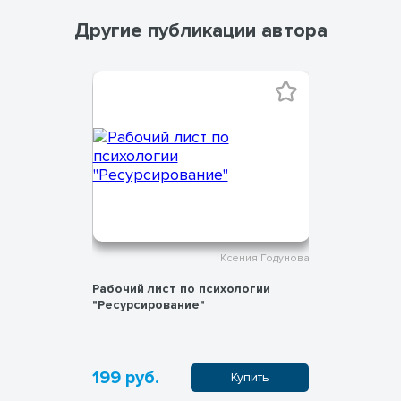
Другие публикации автора
ния Годунова
Ксения Годунова
огии
Рабочий лист по психологии
Рабочий л
е
"Ресурсирование"
"Семья ка
199 руб.
199 руб
пить
Купить