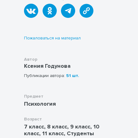
молодец
Дополнительно: чек-лист "как внедрить
привычку", мотивационные фразы.
В конце - место для рефлексии, своих
впечатлений о выполнении заданий,
Пожаловаться на материал
сложностях и тд., ответы для ведущего.
Для психологов, педагогов; тех, кто
Автор
работает с подростками; для школьного
Ксения Годунова
образования, СПО
Публикации автора:
51 шт.
Предмет
Психология
Возраст
7 класс, 8 класс, 9 класс, 10
класс, 11 класс, Студенты